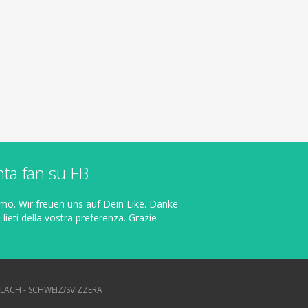
ta fan su FB
mo. Wir freuen uns auf Dein Like. Danke
o
lieti della vostra
preferenza
.
Grazie
ÜLACH - SCHWEIZ/SVIZZERA