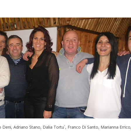
co Deni, Adriano Stano, Dalia Tortu`, Franco Di Santo, Marianna Erri