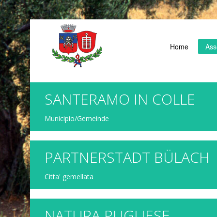
Home
Ass
SANTERAMO IN COLLE
Municipio/Gemeinde
PARTNERSTADT BÜLACH
Citta' gemellata
NATURA PUGLIESE