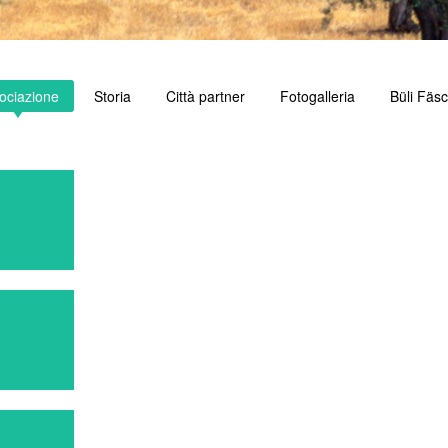
ociazione
Storia
Città partner
Fotogalleria
Büli Fäs