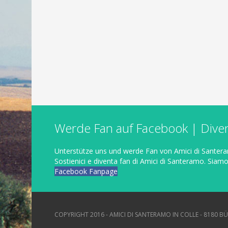
Werde Fan auf Facebook | Diven
Unterstütze uns und werde Fan von Amici di Santera
Sostienici
e
diventa fan di
Amici di
Santeramo
.
Siam
Facebook Fanpage
COPYRIGHT 2016 - AMICI DI SANTERAMO IN COLLE - 8180 B